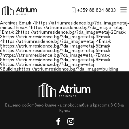
+359 88 824 8833
Archives
Етаж -1https://atriumresidence.bg/?da_image=etaj-
minus-1Етаж 1https://atriumresidence.bg/?da_image=etaj-
1Етаж 2https://atriumresidence.bg/?da_image=etaj-2Етаж
3https://atriumresidence.bg/?da_image=etaj-3Етаж
4https://atriumresidence.bg/?da_image=etaj-4Етаж
5https://atriumresidence.bg/?da_image=etaj-5Етаж
6https://atriumresidence.bg/?da_image=etaj-6Етаж
7https://atriumresidence.bg/?da_image=etaj-7Етаж
8https://atriumresidence.bg/?da_image=etaj-8Етаж
9https://atriumresidence.bg/?da_image=etaj-
9Buildinghttps://atriumresidence.bg/?da_image=building
Вашето собствено кътче на спокойствие и красота в Овча
Купел